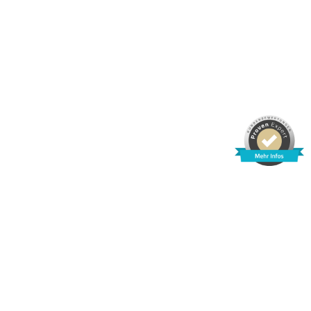
REISEAGENTUR NORIS GMBH
Sulzbacher Straße 73
90489 Nürnberg
Telefon:
+49 911 533329
Telefax: +49 911 533326
info@reiseagentur-noris.de