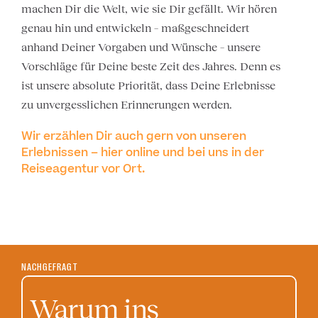
machen Dir die Welt, wie sie Dir gefällt. Wir hören
genau hin und entwickeln – maßgeschneidert
anhand Deiner Vorgaben und Wünsche – unsere
Vorschläge für Deine beste Zeit des Jahres. Denn es
ist unsere absolute Priorität, dass Deine Erlebnisse
zu unvergesslichen Erinnerungen werden.
Wir erzählen Dir auch gern von unseren
Erlebnissen – hier online und bei uns in der
Reiseagentur vor Ort.
NACHGEFRAGT
Warum ins
O