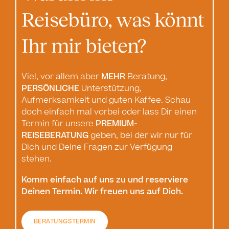
Reisebüro, was könnt
a
Ihr mir bieten?
R
v
Viel, vor allem aber
MEHR
Beratung,
PERSÖNLICHE
Unterstützung,
Aufmerksamkeit und guten Kaffee. Schau
Gü
doch einfach mal vorbei oder lass Dir einen
ei
Termin für unsere
PREMIUM-
C
REISEBERATUNG
geben, bei der wir nur für
un
Dich und Deine Fragen zur Verfügung
nu
stehen.
Fl
me
Komm einfach auf uns zu und reserviere
ab
Deinen Termin. Wir freuen uns auf Dich.
En
Au
BERATUNGSTERMIN