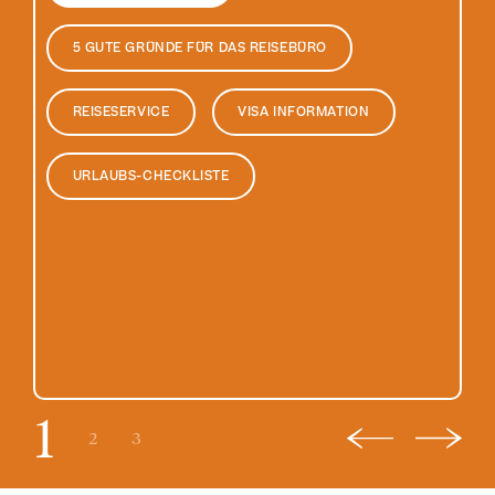
od
re
5 GUTE GRÜNDE FÜR DAS REISEBÜRO
zu
REISESERVICE
VISA INFORMATION
URLAUBS-CHECKLISTE
1
2
3