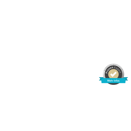
REISEAGENTUR NORIS GMBH
Sulzbacher Straße 73
90489 Nürnberg
Telefon:
+49 911 533329